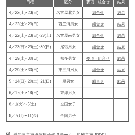
OPERATION
日程
区分
要項・組合せ
結果
競技・指導者・審判
4／22(土)･23(日)
名古屋北男女
組合せ
結果
ASSOCIATION
4／22(土)･23(日)
西三河男女
組合せ
結果
協会
4／22(土)･23(日)･29(土)
名古屋南男女
組合せ
結果
TEAM
CONTACT
4／23(日)･29(土)･30(日)
尾張男女
組合せ
結果
チーム紹介
お問い合わせ
PAST RECORD
4／29(土)･30(日)
知多男女
要項・組合せ
結果
過去記録
4／29(土)･30(日)
東三河男女
組合せ
結果
5／14(日)･20(土)･21(日)
県男女
組合せ
結果
6／17(土)･18(日)
東海男女
8／1(火)〜5(土)
全国女子
8／7(月)〜11(金)
全国男子
愛知県高校総体男子優勝チーム 星城高校