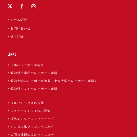
チーム紹介
お問い合わせ
過去記録
LINKS
日本バレーボール協会
愛知県実業団バレーボール連盟
愛知大学バレーボール連盟（東海大学バレーボール連盟）
愛知県ソフトバレーボール連盟
ウルフドッグス名古屋
ジェイテクトSTINGS愛知
福島デンソーエアリービーズ
トヨタ車体クインシーズ刈谷
大同特殊鋼知多レッドスター