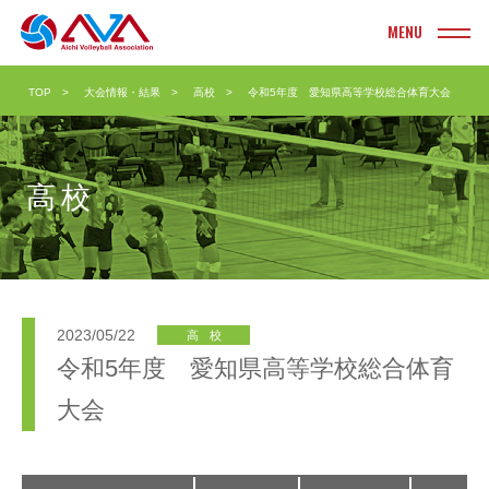
INFORMATION
TOP
大会情報・結果
高校
令和5年度 愛知県高等学校総合体育大会
お知らせ
TOURNAMENT
大会情報・結果
高校
実業団
ヤングクラブ
クラブ
ソフト
大学
ビーチ
2023/05/22
高校
高校
ママさん
令和5年度 愛知県高等学校総合体育
中学校
Vリーグ
大会
小学校