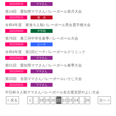
2022/05/19
ママさん
第14回 愛知県ママさんバレーボール皐月大会
2022/05/15
複 合
令和4年度 東海９人制バレーボール男女選手権大会
2022/05/04
中学校
第76回 東三河中学生春季バレーボール大会
2022/04/28
ビーチ
令和4年度 第1回ビーチバレーボールクリニック
2022/04/14
ママさん
第51回 愛知県ママさんバレーボール春季大会
2022/04/10
ママさん
第33回 全国ママさんバレーボールいそじ大会
2022/03/22
ママさん
中日杯９人制ママさんバレーボール名古屋支部やよい大会
< 戻る
1
…
18
19
20
21
22
23
24
…
26
次へ >