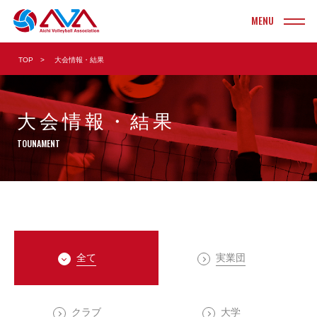
INFORMATION
TOP
大会情報・結果
お知らせ
TOURNAMENT
大会情報・結果
大会情報・結果
実業団
ヤングクラブ
TOUNAMENT
クラブ
ソフト
大学
ビーチ
高校
ママさん
全て
実業団
中学校
Vリーグ
小学校
クラブ
大学