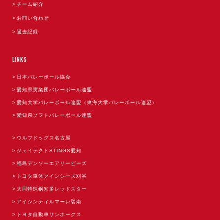
チーム紹介
お問い合わせ
過去記録
LINKS
日本バレーボール協会
愛知県実業団バレーボール連盟
愛知大学バレーボール連盟（東海大学バレーボール連盟）
愛知県ソフトバレーボール連盟
ウルフドッグス名古屋
ジェイテクトSTINGS愛知
福島デンソーエアリービーズ
トヨタ車体クインシーズ刈谷
大同特殊鋼知多レッドスター
アイシンティルマーレ碧南
トヨタ自動車サンホークス