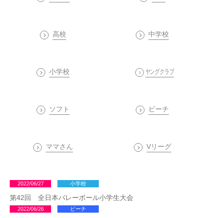
OPERATION
競技・指導者・審判
ASSOCIATION
高校
中学校
協会
TEAM
CONTACT
小学校
ヤングクラブ
チーム紹介
お問い合わせ
PAST RECORD
ソフト
ビーチ
過去記録
ママさん
Vリーグ
2022/06/27
小学校
第42回 全日本バレーボール小学生大会
2022/06/26
ビーチ