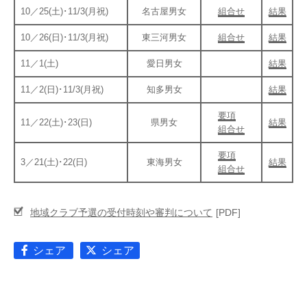
10／25(土)･11/3(月祝)
名古屋男女
組合せ
結果
10／26(日)･11/3(月祝)
東三河男女
組合せ
結果
11／1(土)
愛日男女
結果
11／2(日)･11/3(月祝)
知多男女
結果
要項
11／22(土)･23(日)
県男女
結果
組合せ
要項
3／21(土)･22(日)
東海男女
結果
組合せ
地域クラブ予選の受付時刻や審判について
シェア
シェア