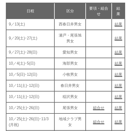
OPERATION
要項・組合
結
競技・指導者・審判
日程
区分
せ
果
ASSOCIATION
9／13(土)
西春日井男女
結果
協会
瀬戸・尾張旭
TEAM
CONTACT
9／20(土)･27(土)
結果
男女
チーム紹介
お問い合わせ
9／27(土)･28(日)
愛知男女
結果
PAST RECORD
10／4(土)･5(日)
海部男女
結果
過去記録
10／5(日)･12(日)
小牧男女
結果
10／11(土)･12(日)
春日井男女
結果
10／11(土)･12(日)
稲沢男女
結果
10／25(土)･26(日)
尾張男女
組合せ
結果
10／25(土)･26(日)･11/3
地域クラブ男
組合せ
結果
(月祝)
女