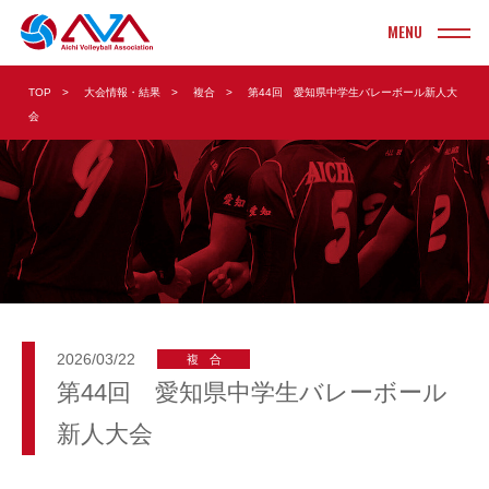
INFORMATION
TOP
大会情報・結果
複合
第44回 愛知県中学生バレーボール新人大
お知らせ
会
TOURNAMENT
大会情報・結果
実業団
ヤングクラブ
クラブ
ソフト
大学
ビーチ
高校
ママさん
2026/03/22
複合
第44回 愛知県中学生バレーボール
中学校
Vリーグ
新人大会
小学校