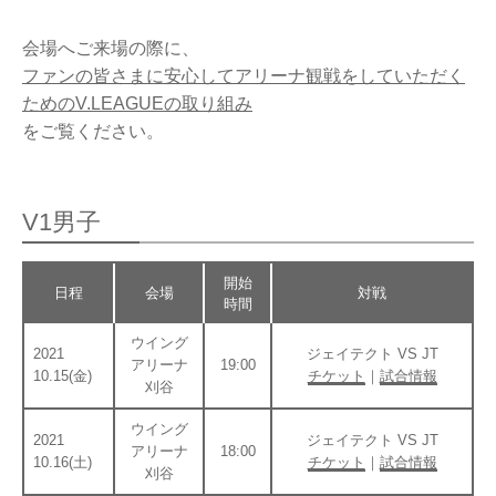
OPERATION
競技・指導者・審判
会場へご来場の際に、
ASSOCIATION
ファンの皆さまに安心してアリーナ観戦をしていただく
ためのV.LEAGUEの取り組み
協会
をご覧ください。
TEAM
CONTACT
チーム紹介
お問い合わせ
PAST RECORD
V1男子
過去記録
開始
日程
会場
対戦
時間
ウイング
2021
ジェイテクト VS JT
アリーナ
19:00
10.15(金)
チケット
｜
試合情報
刈谷
ウイング
2021
ジェイテクト VS JT
アリーナ
18:00
10.16(土)
チケット
｜
試合情報
刈谷