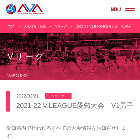
INFORMATION
TOP
大会情報・結果
Vリーグ
2021-22 V.LEAGUE愛知大会 V1男子
お知らせ
TOURNAMENT
大会情報・結果
Vリーグ
実業団
ヤングクラブ
クラブ
ソフト
VLAP-2021-004
大学
ビーチ
2022/02/21
Vリーグ
高校
ママさん
2021-22 V.LEAGUE愛知大会 V1男子
中学校
Vリーグ
小学校
愛知県内で行われるすべての大会情報をお知らせしま
す。