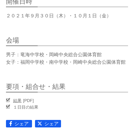
開催日時
OPERATION
競技・指導者・審判
２０２１年９月３０日（木）・１０月１日（金）
ASSOCIATION
協会
会場
TEAM
CONTACT
チーム紹介
お問い合わせ
男子：竜海中学校・岡崎中央総合公園体育館
PAST RECORD
女子：福岡中学校・南中学校・岡崎中央総合公園体育館
過去記録
要項・組合せ・結果
結果
１日目の結果
シェア
シェア