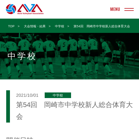
INFORMATION
TOP
大会情報・結果
中学校
第54回 岡崎市中学校新人総合体育大会
お知らせ
TOURNAMENT
大会情報・結果
中学校
実業団
ヤングクラブ
クラブ
ソフト
大学
ビーチ
2021/10/01
中学校
高校
ママさん
第54回 岡崎市中学校新人総合体育大
中学校
Vリーグ
会
小学校