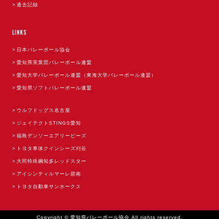
過去記録
LINKS
日本バレーボール協会
愛知県実業団バレーボール連盟
愛知大学バレーボール連盟（東海大学バレーボール連盟）
愛知県ソフトバレーボール連盟
ウルフドッグス名古屋
ジェイテクトSTINGS愛知
福島デンソーエアリービーズ
トヨタ車体クインシーズ刈谷
大同特殊鋼知多レッドスター
アイシンティルマーレ碧南
トヨタ自動車サンホークス
Copyright © 愛知県バレーボール協会 All rights reserved.