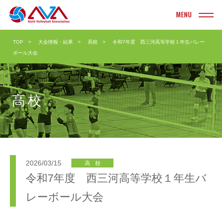
INFORMATION
TOP
大会情報・結果
高校
令和7年度 西三河高等学校１年生バレー
お知らせ
ボール大会
TOURNAMENT
大会情報・結果
高校
実業団
ヤングクラブ
クラブ
ソフト
大学
ビーチ
高校
ママさん
2026/03/15
高校
令和7年度 西三河高等学校１年生バ
中学校
Vリーグ
レーボール大会
小学校