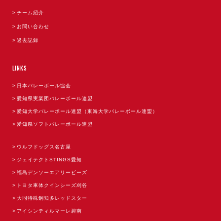
チーム紹介
お問い合わせ
過去記録
LINKS
日本バレーボール協会
愛知県実業団バレーボール連盟
愛知大学バレーボール連盟（東海大学バレーボール連盟）
愛知県ソフトバレーボール連盟
ウルフドッグス名古屋
ジェイテクトSTINGS愛知
福島デンソーエアリービーズ
トヨタ車体クインシーズ刈谷
大同特殊鋼知多レッドスター
アイシンティルマーレ碧南