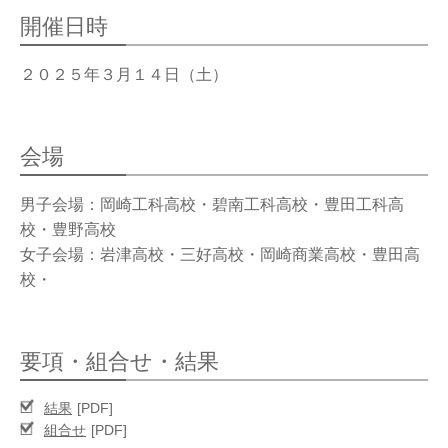
OPERATION
開催日時
競技・指導者・審判
ASSOCIATION
２０２５年３月１４日（土）
協会
TEAM
CONTACT
会場
チーム紹介
お問い合わせ
PAST RECORD
男子会場：岡崎工科高校・碧南工科高校・豊田工科高
過去記録
校・豊野高校
女子会場：岩津高校・三好高校・岡崎商業高校・豊田高
校・
要項・組合せ・結果
結果
組合せ