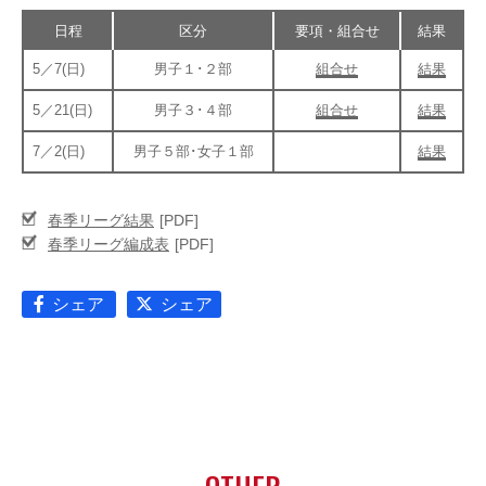
OPERATION
日程
区分
要項・組合せ
結果
競技・指導者・審判
5／7(日)
男子１･２部
組合せ
結果
ASSOCIATION
協会
5／21(日)
男子３･４部
組合せ
結果
TEAM
CONTACT
7／2(日)
男子５部･女子１部
結果
チーム紹介
お問い合わせ
PAST RECORD
春季リーグ結果
過去記録
春季リーグ編成表
シェア
シェア