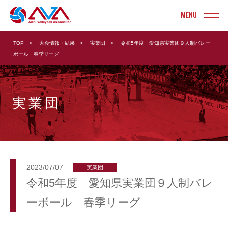
INFORMATION
TOP
大会情報・結果
実業団
令和5年度 愛知県実業団９人制バレー
お知らせ
ボール 春季リーグ
TOURNAMENT
大会情報・結果
実業団
実業団
ヤングクラブ
クラブ
ソフト
大学
ビーチ
高校
ママさん
2023/07/07
実業団
令和5年度 愛知県実業団９人制バレ
中学校
Vリーグ
ーボール 春季リーグ
小学校