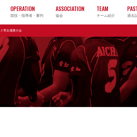
OPERATION
ASSOCIATION
TEAM
PAS
競技・指導者・審判
協会
チーム紹介
過去
ック男女優勝大会
クラブ
大学
高校
中学校
ヤングクラブ
ソフト
ビーチ
ママさ
グ