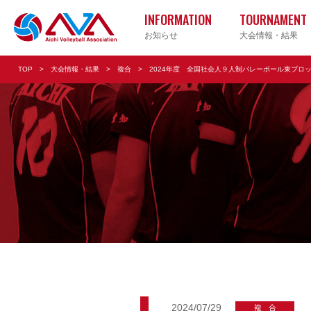
INFORMATION
TOURNAMENT
お知らせ
大会情報・結果
TOP
大会情報・結果
複合
2024年度 全国社会人９人制バレーボール東ブロ
実業団
小学校
Vリー
2024/07/29
複合