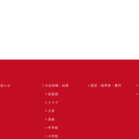
お知らせ
大会情報・結果
競技・指導者・審判
実業団
クラブ
大学
高校
中学校
小学校