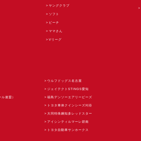
ヤングクラブ
ソフト
ビーチ
ママさん
Vリーグ
ウルフドッグス名古屋
ジェイテクトSTINGS愛知
ール連盟）
福島デンソーエアリービーズ
トヨタ車体クインシーズ刈谷
大同特殊鋼知多レッドスター
アイシンティルマーレ碧南
トヨタ自動車サンホークス