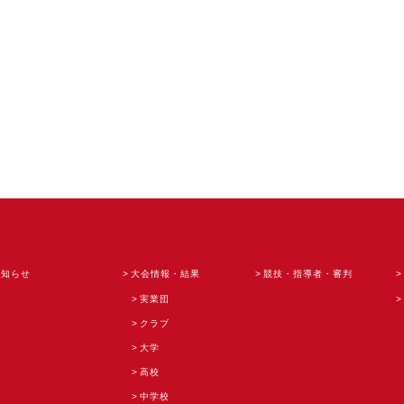
お知らせ
大会情報・結果
競技・指導者・審判
実業団
クラブ
大学
高校
中学校