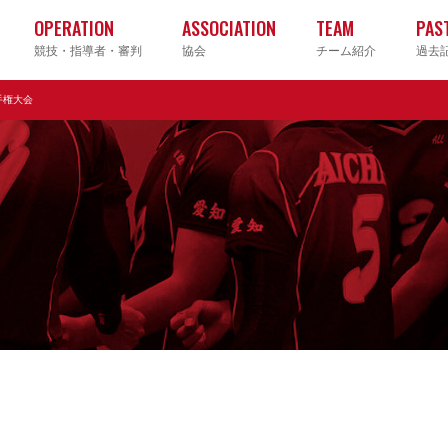
OPERATION
ASSOCIATION
TEAM
PAS
競技・指導者・審判
協会
チーム紹介
過去
手権大会
クラブ
大学
高校
中学校
ヤングクラブ
ソフト
ビーチ
ママさ
グ