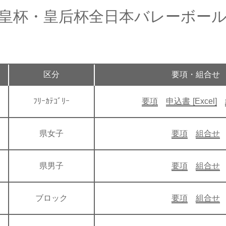
天皇杯・皇后杯全日本バレーボー
区分
要項・組合せ
ﾌﾘｰｶﾃｺﾞﾘｰ
要項
申込書
県女子
要項
組合せ
県男子
要項
組合せ
ブロック
要項
組合せ