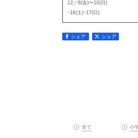
12／8(金)〜10(日)
･16(土)･17(日)
シェア
シェア
全て
小