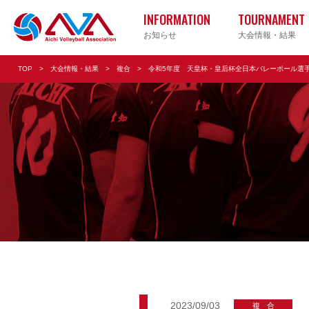
INFORMATION
TOURNAMENT
お知らせ
大会情報・結果
TOP
大会情報・結果
複合
令和5年度 天皇杯・皇后杯全日本バレーボール選
実業団
小学校
Vリー
2023/09/03
複合