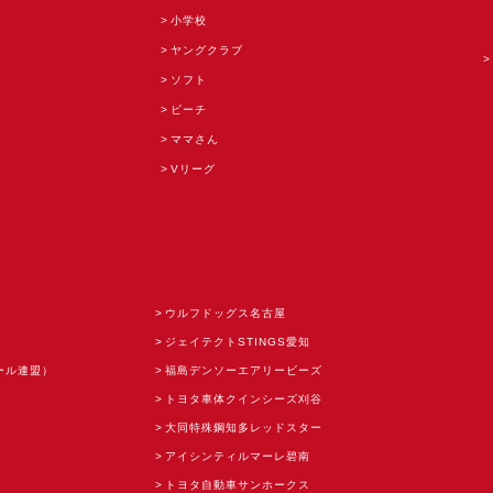
小学校
ヤングクラブ
ソフト
ビーチ
ママさん
Vリーグ
ウルフドッグス名古屋
ジェイテクトSTINGS愛知
ール連盟）
福島デンソーエアリービーズ
トヨタ車体クインシーズ刈谷
大同特殊鋼知多レッドスター
アイシンティルマーレ碧南
トヨタ自動車サンホークス