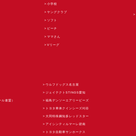
小学校
ヤングクラブ
ソフト
ビーチ
ママさん
Vリーグ
ウルフドッグス名古屋
ジェイテクトSTINGS愛知
ール連盟）
福島デンソーエアリービーズ
トヨタ車体クインシーズ刈谷
大同特殊鋼知多レッドスター
アイシンティルマーレ碧南
トヨタ自動車サンホークス