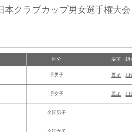
全日本クラブカップ男女選手権大会
区分
要項・組
県男子
要項
組
県女子
要項
組
全国男子
全国女子