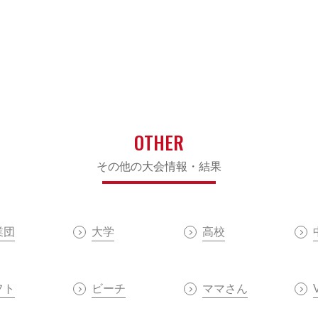
OTHER
その他の大会情報・結果
業団
大学
高校
フト
ビーチ
ママさん