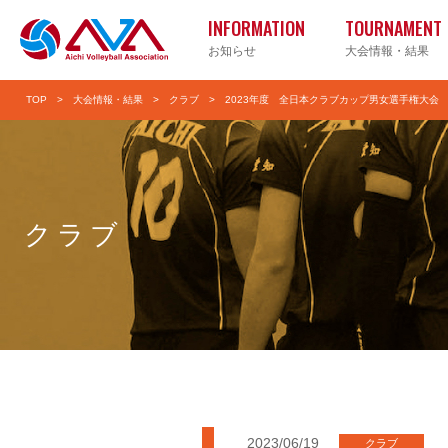
INFORMATION
TOURNAMENT
お知らせ
大会情報・結果
TOP
大会情報・結果
クラブ
2023年度 全日本クラブカップ男女選手権大会
実業団
小学校
クラブ
Vリー
2023/06/19
クラブ