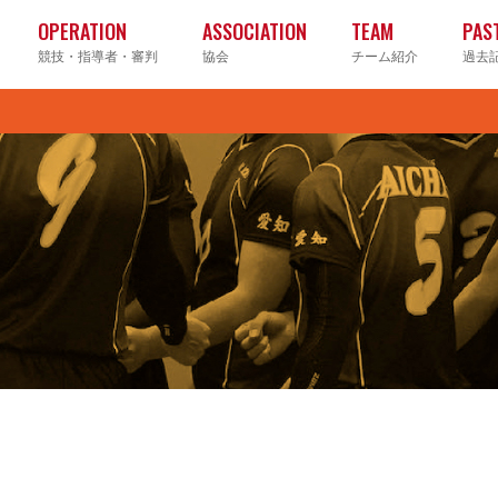
OPERATION
ASSOCIATION
TEAM
PAS
競技・指導者・審判
協会
チーム紹介
過去
クラブ
大学
高校
中学校
ヤングクラブ
ソフト
ビーチ
ママさ
グ