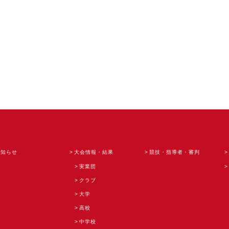
お知らせ
大会情報・結果
競技・指導者・審判
実業団
クラブ
大学
高校
中学校