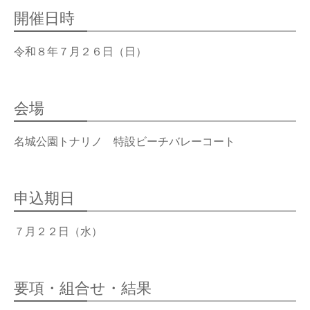
OPERATION
開催日時
競技・指導者・審判
ASSOCIATION
令和８年７月２６日（日）
協会
TEAM
CONTACT
会場
チーム紹介
お問い合わせ
PAST RECORD
名城公園トナリノ 特設ビーチバレーコート
過去記録
申込期日
７月２２日（水）
要項・組合せ・結果