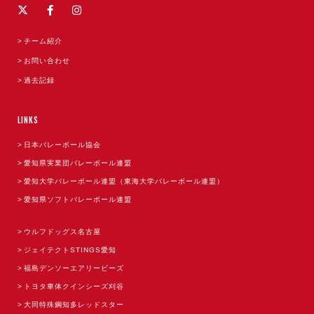
チーム紹介
お問い合わせ
過去記録
LINKS
日本バレーボール協会
愛知県実業団バレーボール連盟
愛知大学バレーボール連盟（東海大学バレーボール連盟）
愛知県ソフトバレーボール連盟
ウルフドッグス名古屋
ジェイテクトSTINGS愛知
福島デンソーエアリービーズ
トヨタ車体クインシーズ刈谷
大同特殊鋼知多レッドスター