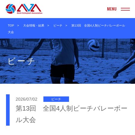
INFORMATION
TOP
大会情報・結果
ビーチ
第13回 全国4人制ビーチバレーボール
お知らせ
大会
TOURNAMENT
大会情報・結果
ビーチ
実業団
ヤングクラブ
クラブ
ソフト
大学
ビーチ
高校
ママさん
2026/07/02
ビーチ
第13回 全国4人制ビーチバレーボー
中学校
Vリーグ
ル大会
小学校