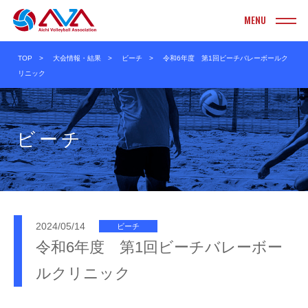
INFORMATION
TOP
大会情報・結果
ビーチ
令和6年度 第1回ビーチバレーボールク
お知らせ
リニック
TOURNAMENT
大会情報・結果
ビーチ
実業団
ヤングクラブ
クラブ
ソフト
大学
ビーチ
高校
ママさん
2024/05/14
ビーチ
令和6年度 第1回ビーチバレーボー
中学校
Vリーグ
ルクリニック
小学校