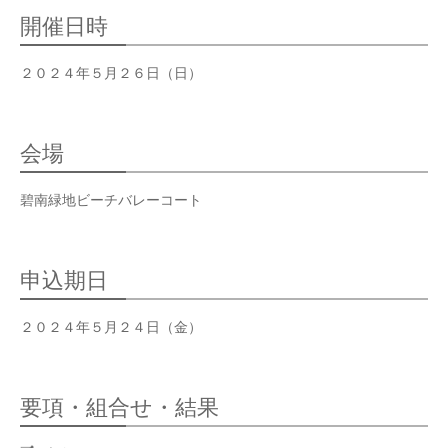
OPERATION
開催日時
競技・指導者・審判
ASSOCIATION
２０２４年５月２６日（日）
協会
TEAM
CONTACT
会場
チーム紹介
お問い合わせ
PAST RECORD
碧南緑地ビーチバレーコート
過去記録
申込期日
２０２４年５月２４日（金）
要項・組合せ・結果