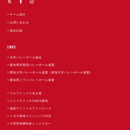
チーム紹介
お問い合わせ
過去記録
LINKS
日本バレーボール協会
愛知県実業団バレーボール連盟
愛知大学バレーボール連盟（東海大学バレーボール連盟）
愛知県ソフトバレーボール連盟
ウルフドッグス名古屋
ジェイテクトSTINGS愛知
福島デンソーエアリービーズ
トヨタ車体クインシーズ刈谷
大同特殊鋼知多レッドスター