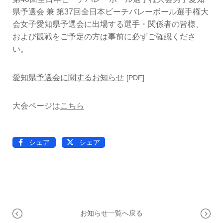
OPERATION
県予選会 兼 第37回全日本ビーチバレーボール選手権大
競技・指導者・審判
会女子愛知県予選会に出場する選手・関係者の皆様、
ASSOCIATION
および観戦をご予定の方は事前に必ずご確認くださ
協会
い。
TEAM
CONTACT
愛知県予選会に関するお知らせ
チーム紹介
お問い合わせ
PAST RECORD
大会ページは
こちら
過去記録
シェア
シェア
お知らせ一覧へ戻る