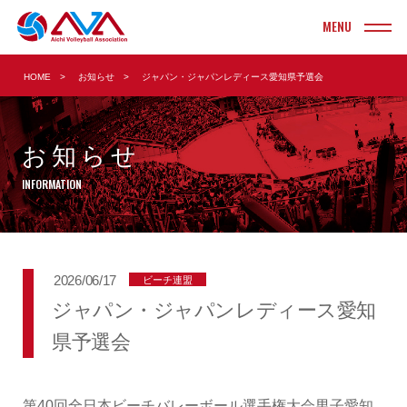
INFORMATION
HOME
お知らせ
ジャパン・ジャパンレディース愛知県予選会
お知らせ
TOURNAMENT
大会情報・結果
お知らせ
実業団
ヤングクラブ
INFORMATION
クラブ
ソフト
大学
ビーチ
2026/06/17
ビーチ連盟
高校
ママさん
ジャパン・ジャパンレディース愛知
中学校
Vリーグ
県予選会
小学校
第40回全日本ビーチバレーボール選手権大会男子愛知