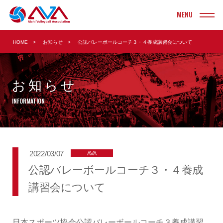
INFORMATION
HOME
お知らせ
公認バレーボールコーチ３・４養成講習会について
お知らせ
TOURNAMENT
大会情報・結果
お知らせ
実業団
ヤングクラブ
INFORMATION
クラブ
ソフト
大学
ビーチ
2022/03/07
AVA
高校
ママさん
公認バレーボールコーチ３・４養成
中学校
Vリーグ
講習会について
小学校
日本スポーツ協会公認バレーボールコーチ３養成講習