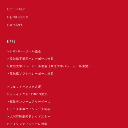
チーム紹介
お問い合わせ
過去記録
LINKS
日本バレーボール協会
愛知県実業団バレーボール連盟
愛知大学バレーボール連盟（東海大学バレーボール連盟）
愛知県ソフトバレーボール連盟
ウルフドッグス名古屋
ジェイテクトSTINGS愛知
福島デンソーエアリービーズ
トヨタ車体クインシーズ刈谷
大同特殊鋼知多レッドスター
アイシンティルマーレ碧南