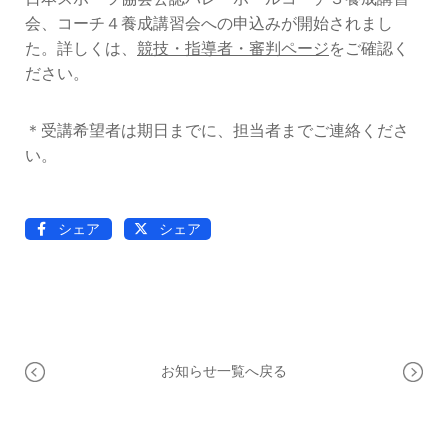
OPERATION
会、コーチ４養成講習会への申込みが開始されまし
競技・指導者・審判
た。詳しくは、
競技・指導者・審判ページ
をご確認く
ASSOCIATION
ださい。
協会
TEAM
＊受講希望者は期日までに、担当者までご連絡くださ
CONTACT
い。
チーム紹介
お問い合わせ
PAST RECORD
過去記録
シェア
シェア
お知らせ一覧へ戻る