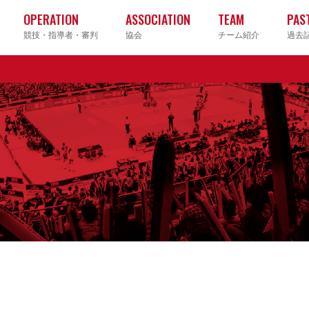
OPERATION
ASSOCIATION
TEAM
PAS
競技・指導者・審判
協会
チーム紹介
過去
クラブ
大学
高校
中学校
ヤングクラブ
ソフト
ビーチ
ママさ
グ