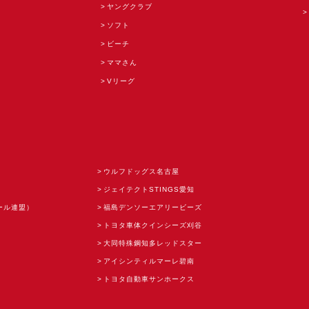
ヤングクラブ
ソフト
ビーチ
ママさん
Vリーグ
ウルフドッグス名古屋
ジェイテクトSTINGS愛知
ール連盟）
福島デンソーエアリービーズ
トヨタ車体クインシーズ刈谷
大同特殊鋼知多レッドスター
アイシンティルマーレ碧南
トヨタ自動車サンホークス